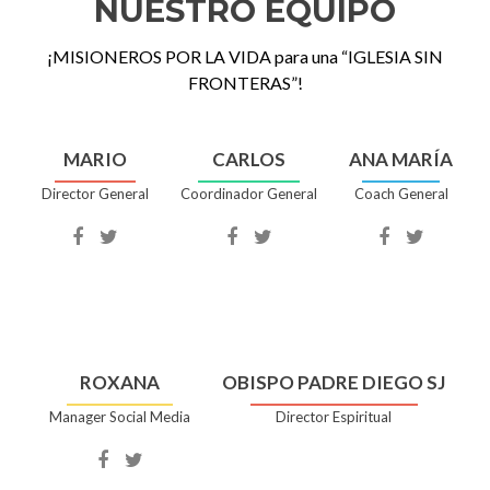
NUESTRO EQUIPO
¡MISIONEROS POR LA VIDA para una “IGLESIA SIN
FRONTERAS”!
MARIO
CARLOS
ANA MARÍA
Director General
Coordinador General
Coach General
Cuenta
Cuenta
Cuenta
Cuenta
Cuenta
Cuenta
Facebook
Twitter
Facebook
Twitter
Facebook
Twitter
de
de
de
de
de
de
Mario
Mario
Carlos
Carlos
Ana
Ana
María
María
ROXANA
OBISPO PADRE DIEGO SJ
Manager Social Media
Director Espiritual
Cuenta
Cuenta